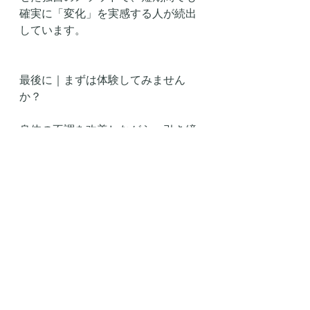
確実に「変化」を実感する人が続出
しています。
最後に｜まずは体験してみません
か？
身体の不調を改善しながら、引き締
まった理想の体を手に入れたいな
ら、自己流では限界があります。
「変わりたい」と思ったその瞬間
が、はじめどき。
まずは体験トレーニングで、あなた
の体に起きる“変化”を感じてみてく
ださい😊🤝