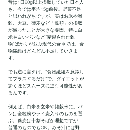
昔は1日20g以上摂取していた日本人
も、今では平均15g前後。野菜不足
と思われがちですが、実はお米や雑
穀、大豆、蕎麦など「穀類」の摂取
が減ったことが大きな要因。特に白
米や白いパンなど“精製された穀
物”ばかりが並ぶ現代の食卓では、食
物繊維はどんどん不足していきま
す。
でも逆に言えば、“食物繊維を意識し
てプラスするだけ”で、ダイエットが
驚くほどスムーズに進む可能性があ
るんです。
例えば、白米を玄米や雑穀米に。パ
ンは全粒粉やライ麦入りのものを選
ぶ。蕎麦は十割そばが理想ですが、
普通のものでもOK。みそ汁には野