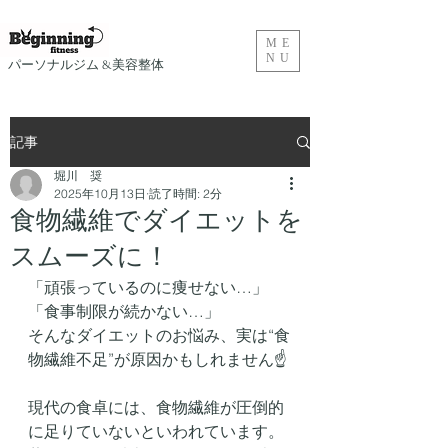
ME
NU
​パーソナルジム &美容整体
記事
堀川 奨
2025年10月13日
読了時間: 2分
食物繊維でダイエットを
スムーズに！
「頑張っているのに痩せない…」
「食事制限が続かない…」
そんなダイエットのお悩み、実は“食
物繊維不足”が原因かもしれません☝️
現代の食卓には、食物繊維が圧倒的
に足りていないといわれています。