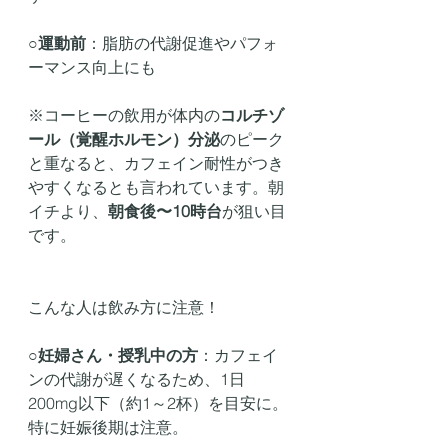
○
運動前
：脂肪の代謝促進やパフォ
ーマンス向上にも
※コーヒーの飲用が体内の
コルチゾ
ール（覚醒ホルモン）分泌
のピーク
と重なると、カフェイン耐性がつき
やすくなるとも言われています。朝
イチより、
朝食後〜10時台
が狙い目
です。
こんな人は飲み方に注意！
○
妊婦さん・授乳中の方
：カフェイ
ンの代謝が遅くなるため、1日
200mg以下（約1～2杯）を目安に。
特に妊娠後期は注意。