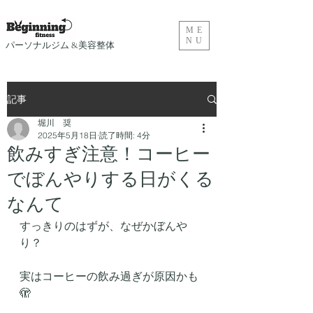
ME
NU
​パーソナルジム &美容整体
記事
堀川 奨
2025年5月18日
読了時間: 4分
飲みすぎ注意！コーヒー
でぼんやりする日がくる
なんて
すっきりのはずが、なぜかぼんや
り？
実はコーヒーの飲み過ぎが原因かも
🫣