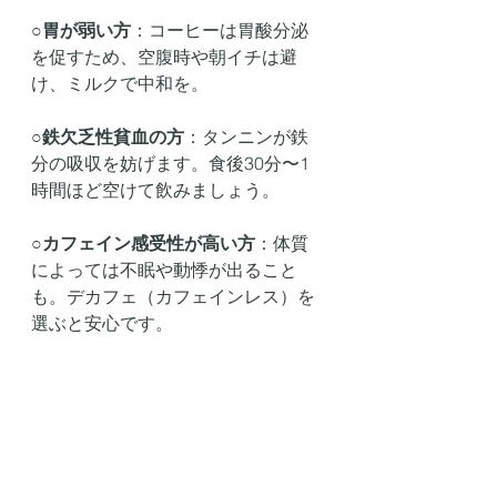
○
胃が弱い方
：コーヒーは胃酸分泌
を促すため、空腹時や朝イチは避
け、ミルクで中和を。
○
鉄欠乏性貧血の方
：タンニンが鉄
分の吸収を妨げます。食後30分〜1
時間ほど空けて飲みましょう。
○
カフェイン感受性が高い方
：体質
によっては不眠や動悸が出ること
も。デカフェ（カフェインレス）を
選ぶと安心です。
コーヒーを
“薬”のように飲む時代へ
✨
コーヒーはただの嗜好品ではありま