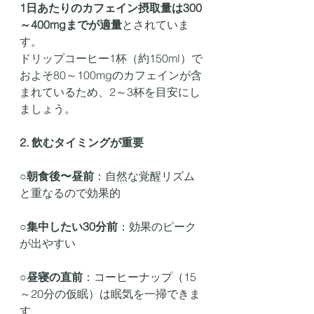
1日あたりのカフェイン摂取量は300
～400mgまでが適量
とされていま
す。
ドリップコーヒー1杯（約150ml）で
およそ80～100mgのカフェインが含
まれているため、2～3杯を目安にし
ましょう。
2. 飲むタイミングが重要
○
朝食後〜昼前
：自然な覚醒リズム
と重なるので効果的
○
集中したい30分前
：効果のピーク
が出やすい
○
昼寝の直前
：コーヒーナップ（15
～20分の仮眠）は眠気を一掃できま
す