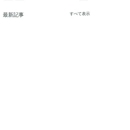
すべて表示
最新記事
体重は変わらない
40代からの見た
は筋力低下が原因
40代に入ると、鏡
コメント