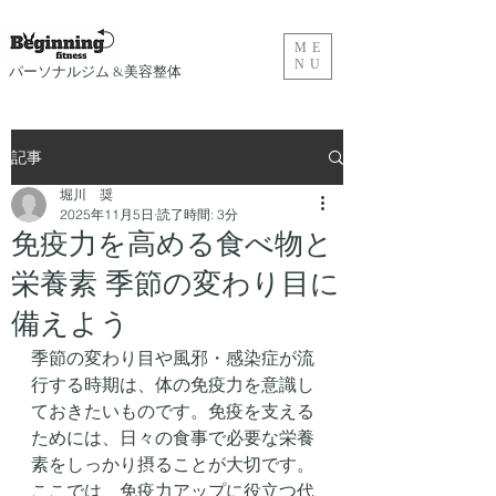
ME
NU
​パーソナルジム &美容整体
記事
堀川 奨
2025年11月5日
読了時間: 3分
免疫力を高める食べ物と
栄養素 季節の変わり目に
備えよう
季節の変わり目や風邪・感染症が流
行する時期は、体の免疫力を意識し
ておきたいものです。免疫を支える
ためには、日々の食事で必要な栄養
素をしっかり摂ることが大切です。
ここでは、免疫力アップに役立つ代