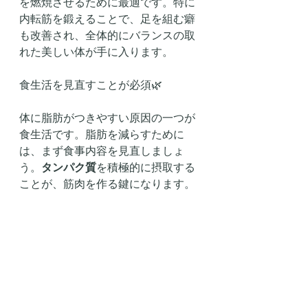
を燃焼させるために最適です。特に
内転筋を鍛えることで、足を組む癖
も改善され、全体的にバランスの取
れた美しい体が手に入ります。
食生活を見直すことが必須🌿
体に脂肪がつきやすい原因の一つが
食生活です。脂肪を減らすために
は、まず食事内容を見直しましょ
う。
タンパク質
を積極的に摂取する
ことが、筋肉を作る鍵になります。
また、温かい食べ物を摂ることで、
体が温まり代謝がアップします。冷
たい食べ物よりも、温かいものを意
識的に選びましょう。
ダイエットのコツは「食べる量を減