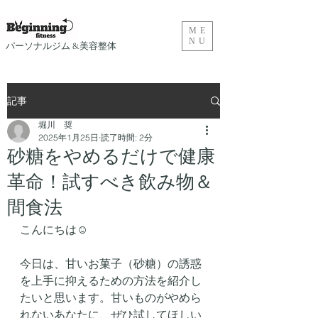
ME
NU
​パーソナルジム &美容整体
記事
堀川 奨
2025年1月25日
読了時間: 2分
砂糖をやめるだけで健康
革命！試すべき飲み物＆
間食法
こんにちは☺️
今日は、甘いお菓子（砂糖）の誘惑
を上手に抑えるための方法を紹介し
たいと思います。甘いものがやめら
れないあなたに、ぜひ試してほしい