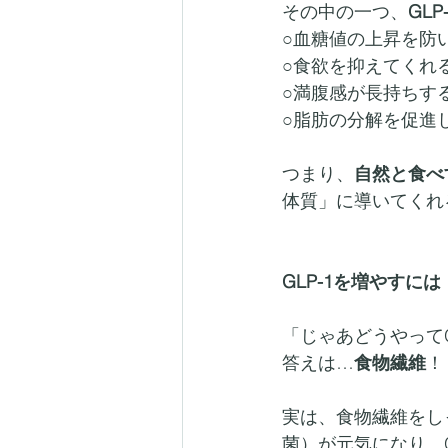
その中の一つ、
GLP
○血糖値の上昇を防
○食欲を抑えてくれ
○満腹感が長持ちす
○脂肪の分解を促進
つまり、
自然と食べ
体質」に導いてくれ
GLP-1を増やすに
「じゃあどうやってG
答えは…
食物繊維
！
実は、食物繊維をし
菌）が元気になり、