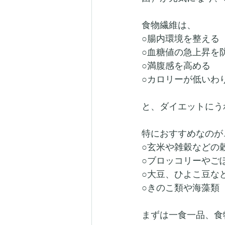
食物繊維は、
○腸内環境を整える
○血糖値の急上昇を
○満腹感を高める
○カロリーが低いわ
と、ダイエットにう
特におすすめなのが
○玄米や雑穀などの
○ブロッコリーやご
○大豆、ひよこ豆な
○きのこ類や海藻類
まずは一食一品、食