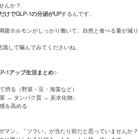
せんか？
けでGLP-1の分泌がUP
するんです。
満腹ホルモンがしっかり働いて、自然と食べる量が減り
、意識して噛んでみてくださいね。
LP-1アップ生活まとめ
✨
して摂る（野菜・豆・海藻など）
菜 → タンパク質 → 炭水化物」
腹感を高める
ガマン」「ツラい」が当たり前だと思っていませんか？